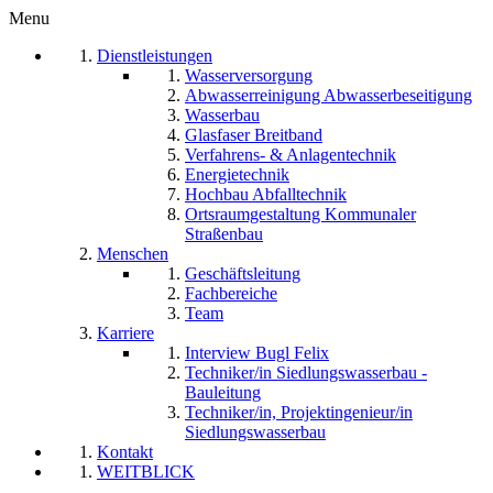
Menu
Dienstleistungen
Wasserversorgung
Abwasserreinigung Abwasserbeseitigung
Wasserbau
Glasfaser Breitband
Verfahrens- & Anlagentechnik
Energietechnik
Hochbau Abfalltechnik
Ortsraumgestaltung Kommunaler
Straßenbau
Menschen
Geschäftsleitung
Fachbereiche
Team
Karriere
Interview Bugl Felix
Techniker/in Siedlungswasserbau -
Bauleitung
Techniker/in, Projektingenieur/in
Siedlungswasserbau
Kontakt
WEITBLICK