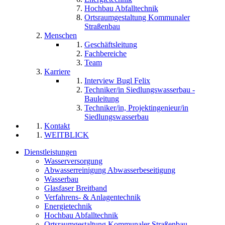
Hochbau Abfalltechnik
Ortsraumgestaltung Kommunaler
Straßenbau
Menschen
Geschäftsleitung
Fachbereiche
Team
Karriere
Interview Bugl Felix
Techniker/in Siedlungswasserbau -
Bauleitung
Techniker/in, Projektingenieur/in
Siedlungswasserbau
Kontakt
WEITBLICK
Dienstleistungen
Wasserversorgung
Abwasserreinigung Abwasserbeseitigung
Wasserbau
Glasfaser Breitband
Verfahrens- & Anlagentechnik
Energietechnik
Hochbau Abfalltechnik
Ortsraumgestaltung Kommunaler Straßenbau