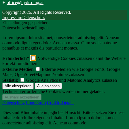
E
office@hydro-ing.at
Copyright 2026. All Rights Reserved.
Impressum
Datenschutz
Einstellungen gespeichert
Datenschutzeinstellungen
Lorem ipsum dolor sit amet, consectetuer adipiscing elit. Aenean
commodo ligula eget dolor. Aenean massa. Cum sociis natoque
penatibus et magnis dis parturient montes.
Erforderlich*
Notwendige Cookies zulassen damit die Website
korrekt funktioniert
Externe Medien
Externe Medien wie Google Fonts, Google
Maps, OpenStreetMap und Youtube zulassen
Statistik
Google Analytics und Matomo Analytics zulassen
Technisch erforderliche Cookies werden immer geladen.
Datenschutz
Impressum
Cookie-Details
Dies sind Blindinhalte in jeglicher Hinsicht. Bitte ersetzen Sie diese
Inhalte durch Ihre eigenen Inhalte. Lorem ipsum dolor sit amet,
consectetuer adipiscing elit. Aenean commodo.