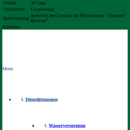
Ablauf:
30 Tage
Speicherort:
Localstorage
Speichert den Zustand der Hinweisleiste "Outdated
Beschreibung:
Browser".
Schließen
Menu
Dienstleistungen
Wasserversorgung