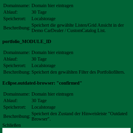
Domainname:
Domain hier eintragen
Ablauf:
30 Tage
Speicherort:
Localstorage
Speichert die gewählte Listen/Grid Ansicht in der
Beschreibung:
Demo CarDealer / CustomCatalog List.
portfolio_MODULE_ID
Domainname:
Domain hier eintragen
Ablauf:
30 Tage
Speicherort:
Localstorage
Beschreibung:
Speichert den gewählten Filter des Portfoliofilters.
Eclipse.outdated-browser: "confirmed"
Domainname:
Domain hier eintragen
Ablauf:
30 Tage
Speicherort:
Localstorage
Speichert den Zustand der Hinweisleiste "Outdated
Beschreibung:
Browser".
Schließen