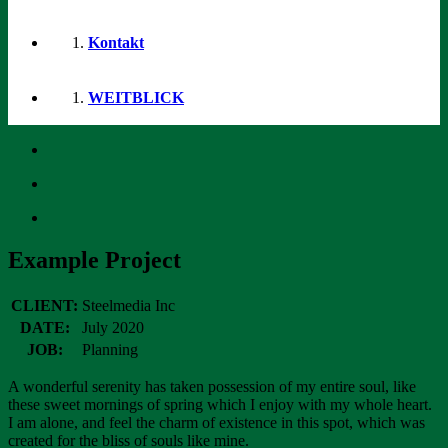
Kontakt
WEITBLICK
Example Project
CLIENT:
Steelmedia Inc
DATE:
July 2020
JOB:
Planning
A wonderful serenity has taken possession of my entire soul, like
these sweet mornings of spring which I enjoy with my whole heart.
I am alone, and feel the charm of existence in this spot, which was
created for the bliss of souls like mine.