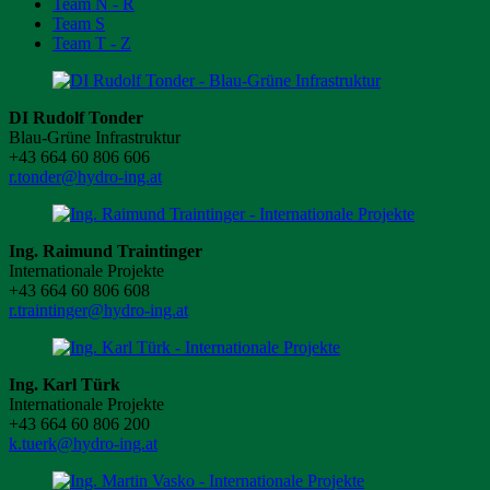
Team N - R
Team S
Team T - Z
DI Rudolf Tonder
Blau-Grüne Infrastruktur
+43 664 60 806 606
r.tonder@hydro-ing.at
Ing. Raimund Traintinger
Internationale Projekte
+43 664 60 806 608
r.traintinger@hydro-ing.at
Ing. Karl Türk
Internationale Projekte
+43 664 60 806 200
k.tuerk@hydro-ing.at