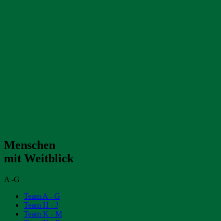
Menschen
mit Weitblick
A -G
Team A - G
Team H - J
Team K - M