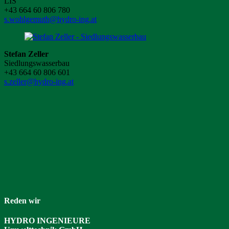
LIS
+43 664 60 806 780
s.wohlgemuth@hydro-ing.at
Stefan Zeller
Siedlungswasserbau
+43 664 60 806 601
s.zeller@hydro-ing.at
Reden wir
HYDRO INGENIEURE